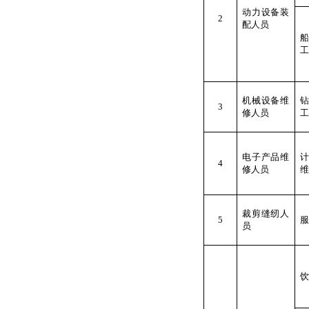
动力设备装
2
配人员
工
机械设备维
3
修人员
工
电子产品维
4
修人员
维
裁剪缝纫人
5
服
员
饮