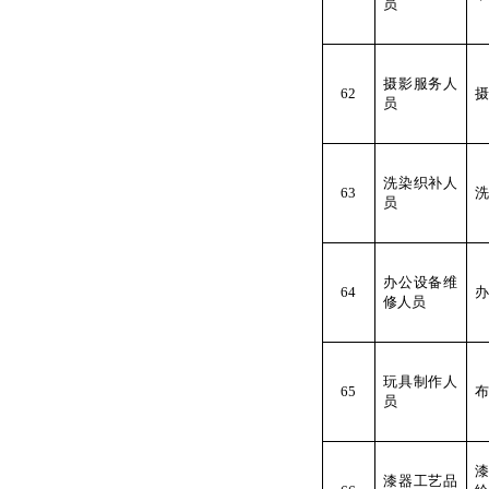
员
摄影服务人
62
摄
员
洗染织补人
63
洗
员
办公设备维
64
办
修人员
玩具制作人
65
布
员
漆器工艺品