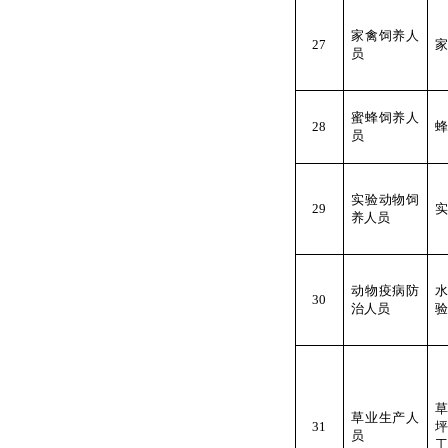
家禽饲养人
27
家
员
蜜蜂饲养人
28
蜂
员
实验动物饲
29
实
养人员
动物疫病防
30
治人员
验
草业生产人
31
员
工