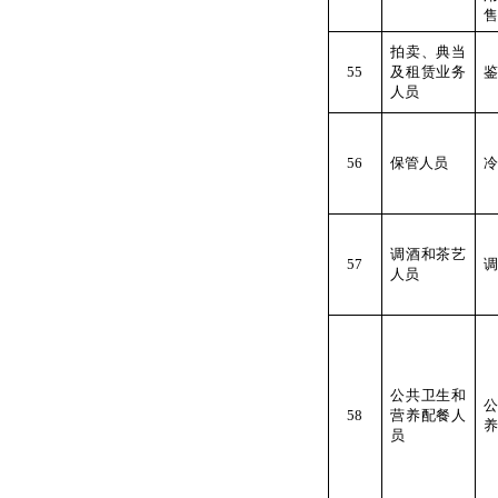
售
拍卖、典当
55
及租赁业务
鉴
人员
56
保管人员
冷
调酒和茶艺
57
调
人员
公共卫生和
58
营养配餐人
养
员