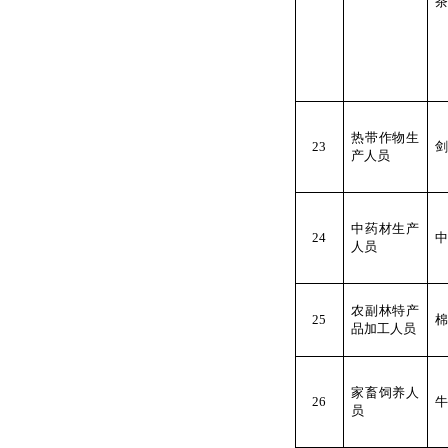
茶
热带作物生
23
剑
产人员
中药材生产
24
中
人员
农副林特产
25
棉
品加工人员
家畜饲养人
26
牛
员